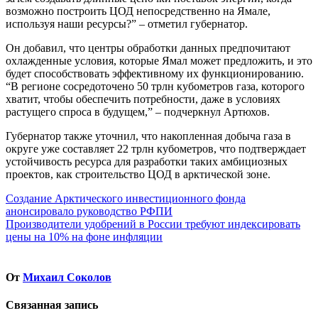
возможно построить ЦОД непосредственно на Ямале,
используя наши ресурсы?” – отметил губернатор.
Он добавил, что центры обработки данных предпочитают
охлажденные условия, которые Ямал может предложить, и это
будет способствовать эффективному их функционированию.
“В регионе сосредоточено 50 трлн кубометров газа, которого
хватит, чтобы обеспечить потребности, даже в условиях
растущего спроса в будущем,” – подчеркнул Артюхов.
Губернатор также уточнил, что накопленная добыча газа в
округе уже составляет 22 трлн кубометров, что подтверждает
устойчивость ресурса для разработки таких амбициозных
проектов, как строительство ЦОД в арктической зоне.
Навигация
Создание Арктического инвестиционного фонда
анонсировало руководство РФПИ
по
Производители удобрений в России требуют индексировать
записям
цены на 10% на фоне инфляции
От
Михаил Соколов
Связанная запись