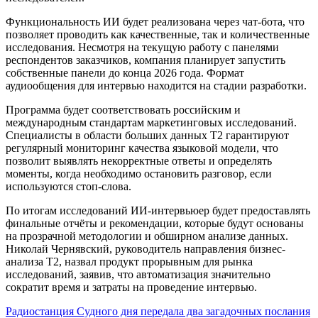
Функциональность ИИ будет реализована через чат-бота, что
позволяет проводить как качественные, так и количественные
исследования. Несмотря на текущую работу с панелями
респондентов заказчиков, компания планирует запустить
собственные панели до конца 2026 года. Формат
аудиообщения для интервью находится на стадии разработки.
Программа будет соответствовать российским и
международным стандартам маркетинговых исследований.
Специалисты в области больших данных Т2 гарантируют
регулярный мониторинг качества языковой модели, что
позволит выявлять некорректные ответы и определять
моменты, когда необходимо остановить разговор, если
используются стоп-слова.
По итогам исследований ИИ-интервьюер будет предоставлять
финальные отчёты и рекомендации, которые будут основаны
на прозрачной методологии и обширном анализе данных.
Николай Чернявский, руководитель направления бизнес-
анализа Т2, назвал продукт прорывным для рынка
исследований, заявив, что автоматизация значительно
сократит время и затраты на проведение интервью.
Навигация
Радиостанция Судного дня передала два загадочных послания