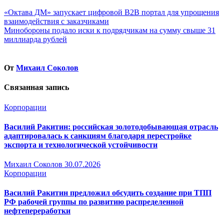
Навигация
«Октава ДМ» запускает цифровой B2B портал для упрощения
взаимодействия с заказчиками
по
Минобороны подало иски к подрядчикам на сумму свыше 31
записям
миллиарда рублей
От
Михаил Соколов
Связанная запись
Корпорации
Василий Ракитин: российская золотодобывающая отрасль
адаптировалась к санкциям благодаря перестройке
экспорта и технологической устойчивости
Михаил Соколов
30.07.2026
Корпорации
Василий Ракитин предложил обсудить создание при ТПП
РФ рабочей группы по развитию распределенной
нефтепереработки