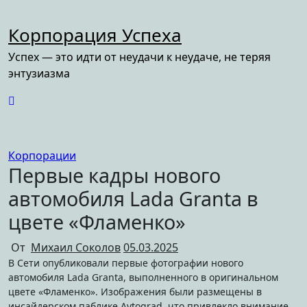
Перейти
к
Корпорация Успеха
содержимому
Успех — это идти от неудачи к неудаче, не теряя
энтузиазма
Корпорации
Первые кадры нового
автомобиля Lada Granta в
цвете «Фламенко»
От
Михаил Соколов
05.03.2025
В Сети опубликовали первые фотографии нового
автомобиля Lada Granta, выполненного в оригинальном
цвете «Фламенко». Изображения были размещены в
инсайдерском паблике Avtograd, что привлекло внимание