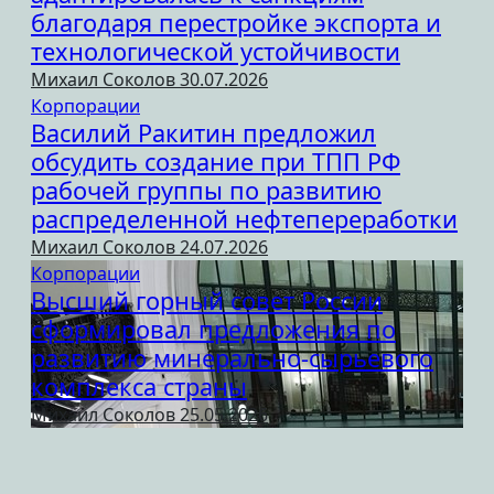
благодаря перестройке экспорта и
технологической устойчивости
Михаил Соколов
30.07.2026
Корпорации
Василий Ракитин предложил
обсудить создание при ТПП РФ
рабочей группы по развитию
распределенной нефтепереработки
Михаил Соколов
24.07.2026
Корпорации
Высший горный совет России
сформировал предложения по
развитию минерально-сырьевого
комплекса страны
Михаил Соколов
25.05.2026