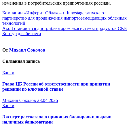
изменения в потребительских предпочтениях россиян.
Навигация
Компании «Инферит Облако» и Innostage запускают
партнерство для продвижения импортозамещающих облачных
по
технологий
записям
Axoft становится дистрибьютором экосистемы продуктов СКБ
Контур для бизнеса
От
Михаил Соколов
Связанная запись
Банки
Глава ЦБ России об ответственности при принятии
решений по ключевой ставке
Михаил Соколов
28.04.2026
Банки
Эксперт рассказала о причинах блокировки выдачи
наличных банкоматами