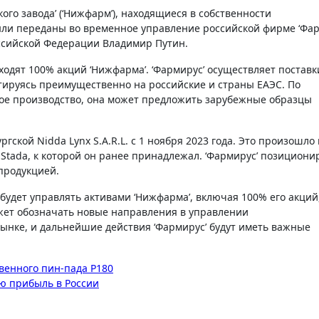
 были переданы во временное управление российской фирме ‘Фар
ссийской Федерации Владимир Путин.
ходят 100% акций ‘Нижфарма’. ‘Фармирус’ осуществляет поставк
тируясь преимущественно на российские и страны ЕАЭС. По
ное производство, она может предложить зарубежные образцы
ской Nidda Lynx S.A.R.L. с 1 ноября 2023 года. Это произошло 
 Stada, к которой он ранее принадлежал. ‘Фармирус’ позициони
продукцией.
 будет управлять активами ‘Нижфарма’, включая 100% его акций
жет обозначать новые направления в управлении
ынке, и дальнейшие действия ‘Фармирус’ будут иметь важные
венного пин-пада Р180
ую прибыль в России