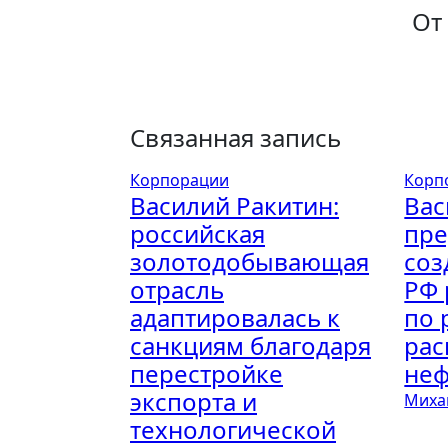
записям
От
Связанная запись
Корпорации
Корп
Василий Ракитин:
Вас
российская
пре
золотодобывающая
соз
отрасль
РФ 
адаптировалась к
по 
санкциям благодаря
рас
перестройке
неф
экспорта и
Миха
технологической