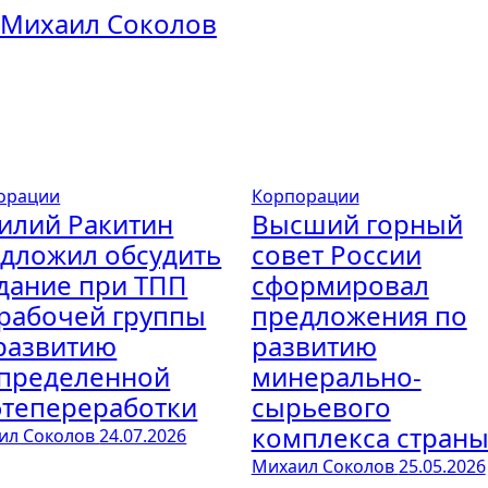
Михаил Соколов
орации
Корпорации
илий Ракитин
Высший горный
дложил обсудить
совет России
дание при ТПП
сформировал
рабочей группы
предложения по
развитию
развитию
пределенной
минерально-
тепереработки
сырьевого
комплекса стран
ил Соколов
24.07.2026
Михаил Соколов
25.05.2026