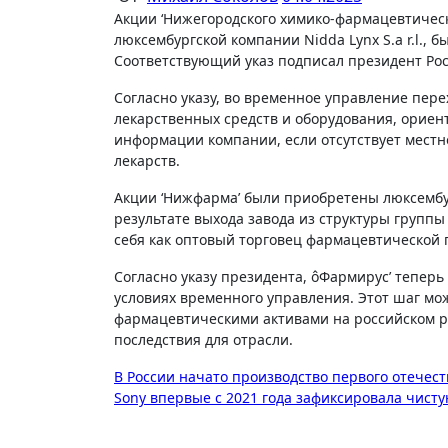
Акции ‘Нижегородского химико-фармацевтического завода’ (‘Нижфарм’), находящиеся в собственности
люксембургской компании Nidda Lynx S.a r.l.,
Соответствующий указ подписал президент Ро
Согласно указу, во временное управление пере
лекарственных средств и оборудования, ориен
информации компании, если отсутствует мест
лекарств.
Акции ‘Нижфарма’ были приобретены люксембург
результате выхода завода из структуры группы
себя как оптовый торговец фармацевтической 
Согласно указу президента, ôФармирус’ теперь
условиях временного управления. Этот шаг мо
фармацевтическими активами на российском р
последствия для отрасли.
Навигация
В России начато производство первого отечест
Sony впервые с 2021 года зафиксировала чист
по