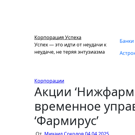
Перейти
к
содержимому
Корпорация Успеха
Банки
Успех — это идти от неудачи к
неудаче, не теряя энтузиазма
Астро
Корпорации
Акции ‘Нижфарм
временное упра
‘Фармирус’
От
Михаил Соколов
04.04.2025