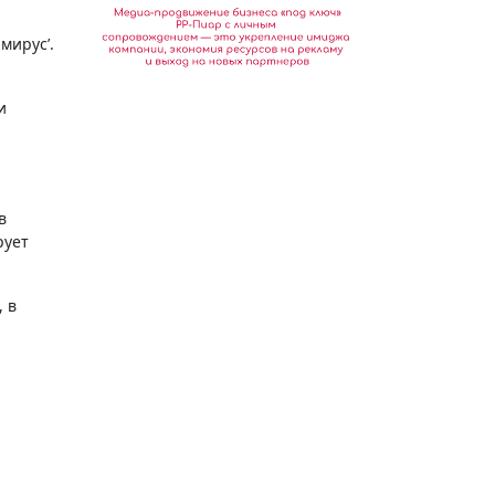
мирус’.
и
в
рует
, в