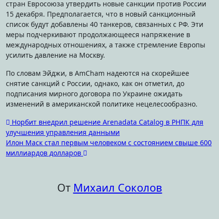
стран Евросоюза утвердить новые санкции против России
15 декабря. Предполагается, что в новый санкционный
список будут добавлены 40 танкеров, связанных с РФ. Эти
меры подчеркивают продолжающееся напряжение в
международных отношениях, а также стремление Европы
усилить давление на Москву.
По словам Эйджи, в AmCham надеются на скорейшее
снятие санкций с России, однако, как он отметил, до
подписания мирного договора по Украине ожидать
изменений в американской политике нецелесообразно.
Навигация
Норбит внедрил решение Arenadata Catalog в РНПК для
улучшения управления данными
по
Илон Маск стал первым человеком с состоянием свыше 600
записям
миллиардов долларов
От
Михаил Соколов