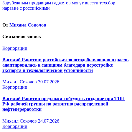
по
Зарубежным продавцам гаджетов могут ввести техсбор
записям
наравне с российскими
От
Михаил Соколов
Связанная запись
Корпорации
Василий Ракитин: российская золотодобывающая отрасль
адаптировалась к санкциям благодаря перестройке
экспорта и технологической устойчивости
Михаил Соколов
30.07.2026
Корпорации
Василий Ракитин предложил обсудить создание при ТПП
РФ рабочей группы по развитию распределенной
нефтепереработки
Михаил Соколов
24.07.2026
Корпорации