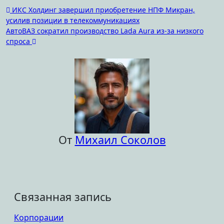
Навигация
ИКС Холдинг завершил приобретение НПФ Микран,
усилив позиции в телекоммуникациях
по
АвтоВАЗ сократил производство Lada Aura из-за низкого
записям
спроса
От
Михаил Соколов
Связанная запись
Корпорации