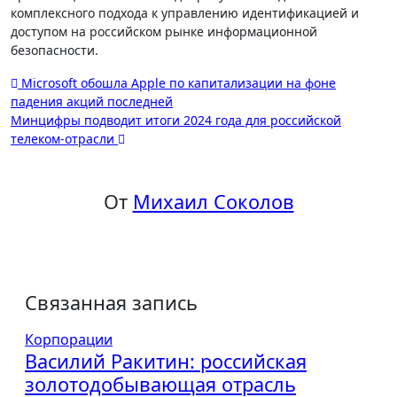
комплексного подхода к управлению идентификацией и
доступом на российском рынке информационной
безопасности.
Навигация
Microsoft обошла Apple по капитализации на фоне
падения акций последней
по
Минцифры подводит итоги 2024 года для российской
записям
телеком-отрасли
От
Михаил Соколов
Связанная запись
Корпорации
Василий Ракитин: российская
золотодобывающая отрасль