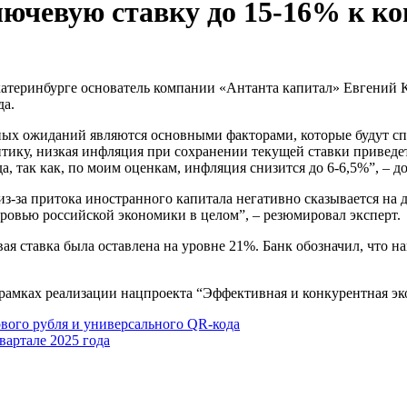
ючевую ставку до 15-16% к кон
да.
х ожиданий являются основными факторами, которые будут спос
ику, низкая инфляция при сохранении текущей ставки приведет 
а, так как, по моим оценкам, инфляция снизится до 6-6,5%”, – д
из-за притока иностранного капитала негативно сказывается на
оровью российской экономики в целом”, – резюмировал эксперт.
вая ставка была оставлена на уровне 21%. Банк обозначил, что
рамках реализации нацпроекта “Эффективная и конкурентная эк
вого рубля и универсального QR-кода
артале 2025 года