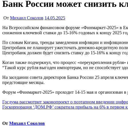
Банк России может снизить кл
От
Михаил Соколов
14.05.2025
На Всероссийском финансовом форуме «Финмаркет-2025» в Екатеринбурге основатель компании «Антанта капитал» Евгений Коган высказал мнение, что Банк России не сможет избежать
снижения ключевой ставки до 15-16% годовых к концу 2025 го
По словам Когана, тренды замедления инфляции и инфляционны
Центробанк не планирует ужесточать денежно-кредитную полит
Центробанк должен будет снизить ставку до 15-16% к концу год
Коган также подчеркнул, что процесс «переукрепления рубля» 
“Такой курс рубля выгоден импортерам, но не способствует зд
На заседании совета директоров Банка России 25 апреля ключе
предстоящие месяцы.
Форум «Финмаркет-2025» проходит 14-15 мая и организован в 
Навигация
Госдума рассмотрит законопроект о поэтапном введении цифро
Госкорпорация ‘ДОМ.РФ’ сократила прибыль на 6% в первом кв
по
записям
От
Михаил Соколов