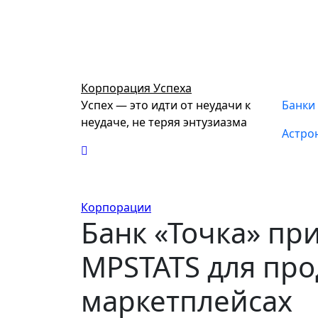
Перейти
к
содержимому
Корпорация Успеха
Успех — это идти от неудачи к
Банки
неудаче, не теряя энтузиазма
Астро
Корпорации
Банк «Точка» пр
MPSTATS для про
маркетплейсах