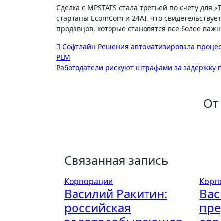
Сделка с MPSTATS стала третьей по счету для «
стартапы EcomCom и 24AI, что свидетельствует
продавцов, которые становятся все более важ
Навигация
Софтлайн Решения автоматизировала процесс
PLM
по
Работодатели рискуют штрафами за задержку 
записям
От
Связанная запись
Корпорации
Корп
Василий Ракитин:
Вас
российская
пре