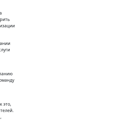
ирить
тизации
дании
слуги
мпанию
команду
 это,
телей.
,