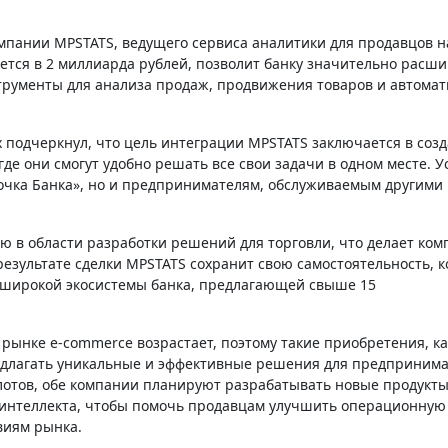
ается в 2 миллиарда рублей, позволит банку значительно расш
трументы для анализа продаж, продвижения товаров и автома
.
 подчеркнул, что цель интеграции MPSTATS заключается в соз
де они смогут удобно решать все свои задачи в одном месте. У
Точка Банка», но и предпринимателям, обслуживаемым другими
ю в области разработки решений для торговли, что делает ко
результате сделки MPSTATS сохранит свою самостоятельность, 
е широкой экосистемы банка, предлагающей свыше 15
рынке e-commerce возрастает, поэтому такие приобретения, как
едлагать уникальные и эффективные решения для предпринима
лотов, обе компании планируют разрабатывать новые продукты
о интеллекта, чтобы помочь продавцам улучшить операционную
виям рынка.