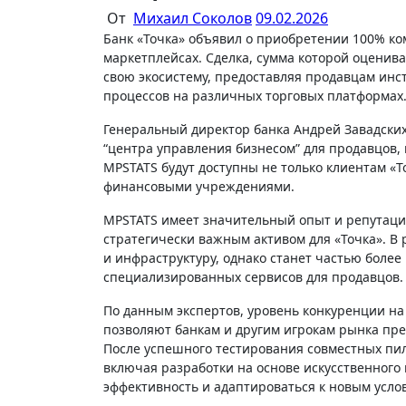
От
Михаил Соколов
09.02.2026
Банк «Точка» объявил о приобретении 100% компании MPSTATS, ведущего сервиса аналитики для продавцов на
маркетплейсах. Сделка, сумма которой оценив
свою экосистему, предоставляя продавцам инс
процессов на различных торговых платформах
Генеральный директор банка Андрей Завадских
“центра управления бизнесом” для продавцов, г
MPSTATS будут доступны не только клиентам «
финансовыми учреждениями.
MPSTATS имеет значительный опыт и репутаци
стратегически важным активом для «Точка». В 
и инфраструктуру, однако станет частью боле
специализированных сервисов для продавцов.
По данным экспертов, уровень конкуренции на 
позволяют банкам и другим игрокам рынка пр
После успешного тестирования совместных пи
включая разработки на основе искусственног
эффективность и адаптироваться к новым усло