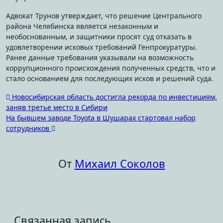
Адвокат Трунов утверждает, что решение Центрального
района Челябинска является незаконным и
необоснованным, и защитники просят суд отказать в
удовлетворении исковых требований Генпрокуратуры.
Ранее данные требования указывали на возможность
коррупционного происхождения полученных средств, что и
стало основанием для последующих исков и решений суда.
Навигация
Новосибирская область достигла рекорда по инвестициям,
заняв третье место в Сибири
по
На бывшем заводе Toyota в Шушарах стартовал набор
записям
сотрудников
От
Михаил Соколов
Связанная запись