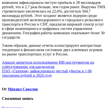
компания зафиксировала чистую прибыль в 28 миллиардов
рублей, что в 2,7 раза больше, чем годом ранее. Выручка ТМХ
стремительно увеличилась на 22,6%, достигнув 504,7
миллиарда рублей. Этот холдинг является лидером среди
производителей железнодорожного и городского рельсового
транспорта в России и СНГ, предлагая широкий спектр услуг
в сфере инжиниринга и цифровых систем управления
движением. География работы компании охватывает более 30
государств.
Таким образом, данные отчеты иллюстрируют контрастные
тенденции в финансовом состоянии двух ключевых игроков
на рынке транспортных услуг в России.
Навигация
Amazon запретила использование ИИ-инструментов на
собеседованиях для кандидатов
по
ПАО «Газпром» зафиксировало чистый убыток в 1,08
записям
триллиона рублей в 2024 году
От
Михаил Соколов
Связанная запись