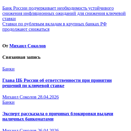
Навигация
Банк России подчеркивает необходимость устойчивого
снижения инфляционных ожиданий для снижения ключевой
по
ставки
записям
Ставки по рублевым вкладам в крупных банках РФ
продолжают снижаться
От
Михаил Соколов
Связанная запись
Банки
Глава ЦБ России об ответственности при принятии
решений по ключевой ставке
Михаил Соколов
28.04.2026
Банки
Эксперт рассказала о причинах блокировки выдачи
наличных банкоматами
Михаил Соколов
26.04.2026