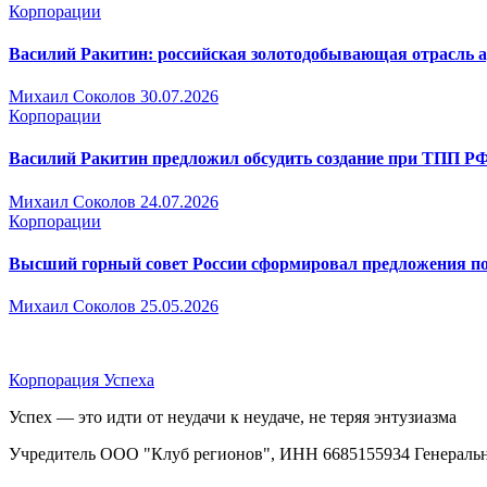
Корпорации
Василий Ракитин: российская золотодобывающая отрасль ад
Михаил Соколов
30.07.2026
Корпорации
Василий Ракитин предложил обсудить создание при ТПП РФ
Михаил Соколов
24.07.2026
Корпорации
Высший горный совет России сформировал предложения по
Михаил Соколов
25.05.2026
Корпорация Успеха
Успех — это идти от неудачи к неудаче, не теряя энтузиазма
Учредитель ООО "Клуб регионов", ИНН 6685155934 Генеральный