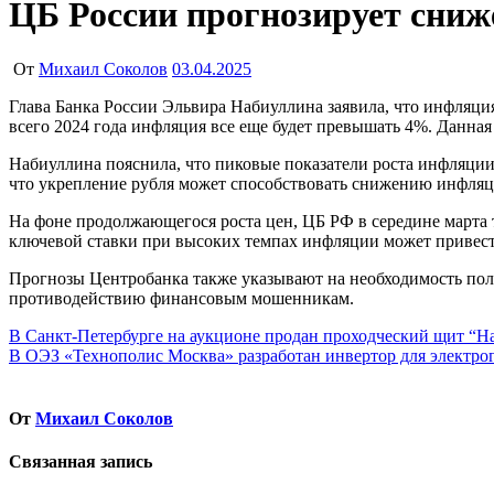
ЦБ России прогнозирует сниж
От
Михаил Соколов
03.04.2025
Глава Банка России Эльвира Набиуллина заявила, что инфляция в стране ожидаемо будет снижаться в ближайшие месяцы и к концу года вернется к норме. Однако, по ее словам, в течение
всего 2024 года инфляция все еще будет превышать 4%. Данна
Набиуллина пояснила, что пиковые показатели роста инфляции
что укрепление рубля может способствовать снижению инфляци
На фоне продолжающегося роста цен, ЦБ РФ в середине марта
ключевой ставки при высоких темпах инфляции может привести
Прогнозы Центробанка также указывают на необходимость полн
противодействию финансовым мошенникам.
Навигация
В Санкт-Петербурге на аукционе продан проходческий щит “На
В ОЭЗ «Технополис Москва» разработан инвертор для электро
по
записям
От
Михаил Соколов
Связанная запись