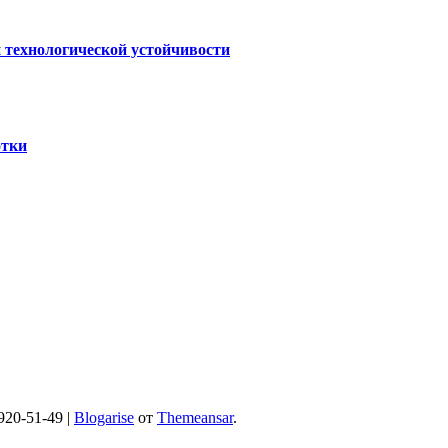
 технологической устойчивости
отки
920-51-49
|
Blogarise
от
Themeansar
.