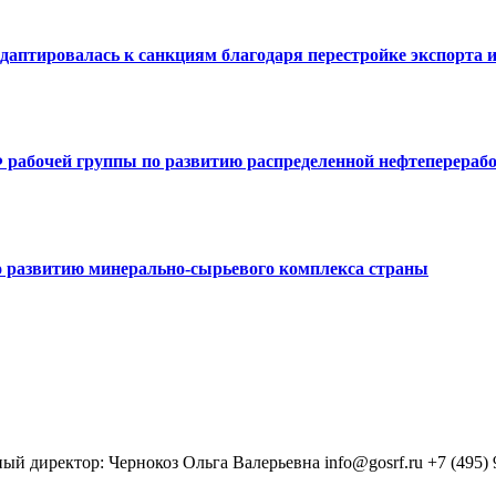
аптировалась к санкциям благодаря перестройке экспорта и
 рабочей группы по развитию распределенной нефтеперераб
 развитию минерально-сырьевого комплекса страны
 директор: Чернокоз Ольга Валерьевна info@gosrf.ru +7 (495) 