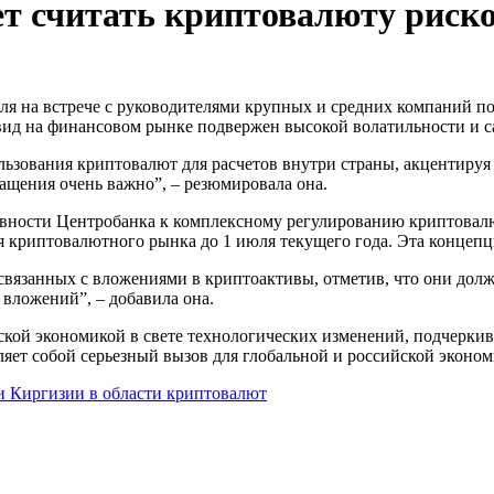
ет считать криптовалюту рис
 вид на финансовом рынке подвержен высокой волатильности и 
льзования криптовалют для расчетов внутри страны, акцентируя 
ращения очень важно”, – резюмировала она.
овности Центробанка к комплексному регулированию криптовалю
я криптовалютного рынка до 1 июля текущего года. Эта концепц
связанных с вложениями в криптоактивы, отметив, что они долж
 вложений”, – добавила она.
йской экономикой в свете технологических изменений, подчерки
ет собой серьезный вызов для глобальной и российской экономи
и Киргизии в области криптовалют