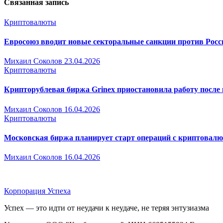
Связанная запись
Криптовалюты
Евросоюз вводит новые секторальные санкции против Росс
Михаил Соколов
23.04.2026
Криптовалюты
Крипторублевая биржа Grinex приостановила работу после 
Михаил Соколов
16.04.2026
Криптовалюты
Московская биржа планирует старт операций с криптовалют
Михаил Соколов
16.04.2026
Корпорация Успеха
Успех — это идти от неудачи к неудаче, не теряя энтузиазма