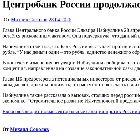
Центробанк России продолжа
От
Михаил Соколов
28.04.2026
Глава Центрального банка России Эльвира Набиуллина 28 апреля на встрече с руководителями крупных и средних компаний подтвердила позицию регулятора о том, что криптовалюта
остаётся рискованным активом. Она подчеркнула, что данный
Набиуллина отметила, что Банк России выступает против испо
рубль. “У нас деньги одни – это рубль, единство денежного об
В контексте изменения регуляции Набиуллина сообщила о гот
концепция, направленная на создание законодательной базы дл
Глава ЦБ предостерегла потенциальных инвесторов от рисков, 
вкладывают, должны понимать, что могут потерять часть своих
Набиуллина также рассказала о вызовах, стоящих перед росси
экономике. “Стремительное развитие ИИ-технологий представля
Навигация
Евросоюз вводит новые секторальные санкции против России 
по
записям
От
Михаил Соколов