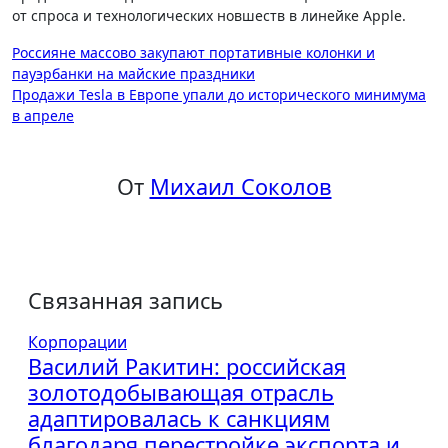
от спроса и технологических новшеств в линейке Apple.
Навигация
Россияне массово закупают портативные колонки и
пауэрбанки на майские праздники
по
Продажи Tesla в Европе упали до исторического минимума
записям
в апреле
От
Михаил Соколов
Связанная запись
Корпорации
Василий Ракитин: российская
золотодобывающая отрасль
адаптировалась к санкциям
благодаря перестройке экспорта и