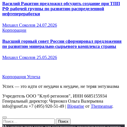
Василий Ракитин предложил обсудить создание при ТПП
РФ рабочей группы по развитию распределенной
нефтепереработки
Михаил Соколов
24.07.2026
Корпорации
Высший горный совет России сформировал предложения
по развитию минерально-сырьевого комплекса страны
Михаил Соколов
25.05.2026
Корпорация Успеха
Успех — это идти от неудачи к неудаче, не теряя энтузиазма
Учредитель ООО "Клуб регионов", ИНН 6685155934
Генеральный директор: Чернокоз Ольга Валерьевна
info@gosrf.ru +7 (495) 920-51-49
|
Blogarise
от
Themeansar
.
Найти:
Мы используем куки для наилучшего представления нашего