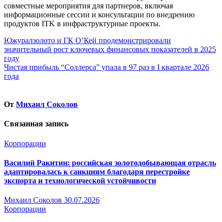
совместные мероприятия для партнеров, включая
информационные сессии и консультации по внедрению
продуктов ITK в инфраструктурные проекты.
Навигация
Южуралзолото и ГК О’Кей продемонстрировали
значительный рост ключевых финансовых показателей в 2025
по
году
записям
Чистая прибыль “Соллерса” упала в 97 раз в I квартале 2026
года
От
Михаил Соколов
Связанная запись
Корпорации
Василий Ракитин: российская золотодобывающая отрасль
адаптировалась к санкциям благодаря перестройке
экспорта и технологической устойчивости
Михаил Соколов
30.07.2026
Корпорации