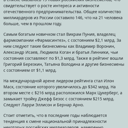
свидетельствует о росте интереса и активности
отечественного предпринимательства. Общее количество
миллиардеров из России составило 146, что на 21 человека
больше, чем в прошлом году.
Самым богатым новичком стал Викрам Пуния, владелец
фармкомпании «Фармасинтез», с состоянием $2,1 млрд. За
ним следуют такие бизнесмены как Владимир Воронин,
Александр Исаев, Людмила Коган и братья Линники, чьи
состояния составляют по $1,3 млрд. Также в рейтинг вошли
Григорий Березкин, Татьяна Володина и другие бизнесмены
с состоянием от $1,1 млрд.
На международной арене лидером рейтинга стал Илон
Маск, состояние которого увеличилось до $342 млрд. На
втором месте с $216 млрд расположился Марк Цукерберг, а
замыкает тройку Джефф Безос с состоянием $215 млрд.
Следуют Ларри Эллисон и Бернар Арно.
Стоит отметить, что в последние годы наблюдается
тенденция к смене национальной принадлежности
некоторых российских миллиардеров, намеренно