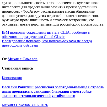
функциональности системы технологиями искусственного
интеллекта для предсказания развития производственных
процессов. «ФосАгро» рассматривает масштабирование
данного успеха для других отраслей, включая целлюлозно-
бумажную промышленность и автомобилестроение, что
открывает новые перспективы для российского производства.
Навигация
IBM проводит сокращения штата в США, особенно в
облачном подразделении Cloud Classic
по
Исследование показало, что instream-реклама не всегда
записям
превосходит outstream
От
Михаил Соколов
Связанная запись
Корпорации
Василий Ракитин: российская золотодобывающая отрасль
адаптировалась к санкциям благодаря перестройке
экспорта и технологической устойчивости
Михаил Соколов
30.07.2026