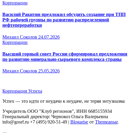
Корпорации
Василий Ракитин предложил обсудить создание при ТПП
РФ рабочей группы по развитию распределенной
нефтепереработки
Михаил Соколов
24.07.2026
Корпорации
Высший горный совет России сформировал предложения
по развитию минерально-сырьевого комплекса страны
Михаил Соколов
25.05.2026
Корпорация Успеха
Успех — это идти от неудачи к неудаче, не теряя энтузиазма
Учредитель ООО "Клуб регионов", ИНН 6685155934
Генеральный директор: Чернокоз Ольга Валерьевна
info@gosrf.ru +7 (495) 920-51-49
|
Blogarise
от
Themeansar
.