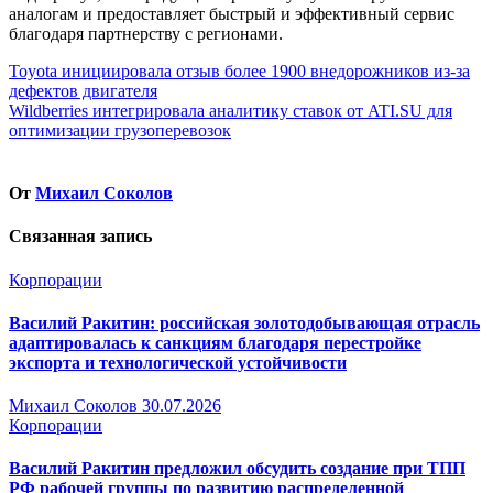
аналогам и предоставляет быстрый и эффективный сервис
благодаря партнерству с регионами.
Навигация
Toyota инициировала отзыв более 1900 внедорожников из-за
дефектов двигателя
по
Wildberries интегрировала аналитику ставок от ATI.SU для
записям
оптимизации грузоперевозок
От
Михаил Соколов
Связанная запись
Корпорации
Василий Ракитин: российская золотодобывающая отрасль
адаптировалась к санкциям благодаря перестройке
экспорта и технологической устойчивости
Михаил Соколов
30.07.2026
Корпорации
Василий Ракитин предложил обсудить создание при ТПП
РФ рабочей группы по развитию распределенной