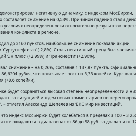
то составляет снижение на 0,53%. Причиной падения стали дей
в условиях неопределенности относительно результатов перег
вания конфликта в регионе.
одил до 3160 пунктов, наибольшее снижение показали акции
 и ‘Сургутнефтегаз’ (-2,8%). Столь негативный тренд был частичн
‘Эн плюс’ (+2,99%) и ‘Транснефти’ (+2,96%).
ал снижение – на 0,26%, составив 1 137,87 пункта. Официаль
 86,6204 рубля, что показывает рост на 5,35 копейки. Курс юаня
я (+8,6 копейки).
ке будет сохраняться высокая степень неопределенности и ни
дать за ситуацией и ждём новых комментариев по переговора
’, – отметил Александр Шепелев из ‘БКС мир инвестиций’.
что индекс МосБиржи будет колебаться в пределах 3 100 – 3 25
акже ожидаются в диапазонах от 86 до 88 руб. за доллар и от 12