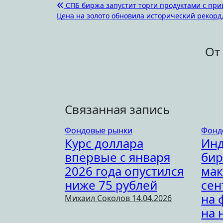
Навигация
СПБ биржа запустит торги продуктами с при
Цена на золото обновила исторический рекорд
по
записям
От
Связанная запись
Фондовые рынки
Фонд
Курс доллара
Инд
впервые с января
бир
2026 года опустился
мак
ниже 75 рублей
сен
на 
Михаил Соколов
14.04.2026
на 