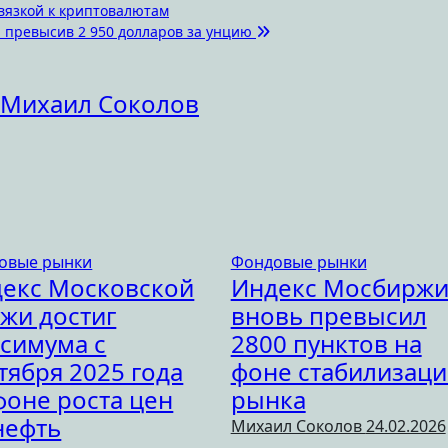
вязкой к криптовалютам
, превысив 2 950 долларов за унцию
Михаил Соколов
овые рынки
Фондовые рынки
екс Московской
Индекс Мосбирж
жи достиг
вновь превысил
симума с
2800 пунктов на
тября 2025 года
фоне стабилизац
фоне роста цен
рынка
нефть
Михаил Соколов
24.02.2026