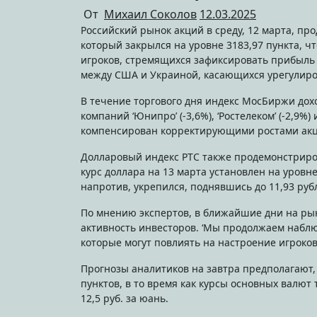
От
Михаил Соколов
12.03.2025
Российский рынок акций в среду, 12 марта, продемонстрировал негативную динамику, с индексом МосБиржи,
который закрылся на уровне 3183,97 пункта, ч
игроков, стремящихся зафиксировать прибыль 
между США и Украиной, касающихся урегулиро
В течение торгового дня индекс МосБиржи дох
компаний ‘Юнипро’ (-3,6%), ‘Ростелеком’ (-2,9%)
компенсирован корректирующими ростами акций 
Долларовый индекс РТС также продемонстриров
курс доллара на 13 марта установлен на уровне
напротив, укрепился, поднявшись до 11,93 рубл
По мнению экспертов, в ближайшие дни на рын
активность инвесторов. ‘Мы продолжаем наблю
которые могут повлиять на настроение игроков
Прогнозы аналитиков на завтра предполагают, 
пунктов, в то время как курсы основных валют т
12,5 руб. за юань.