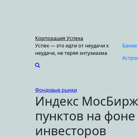
Перейти
к
содержимому
Корпорация Успеха
Успех — это идти от неудачи к
Банки
неудаче, не теряя энтузиазма
Астро
Фондовые рынки
Индекс МосБирж
пунктов на фон
инвесторов