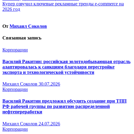
по
Купер озвучил ключевые рекламные тренды e-commerce на
записям
2026 год
От
Михаил Соколов
Связанная запись
Корпорации
Василий Ракитин: российская золотодобывающая отрасль
адаптировалась к санкциям благодаря перестройке
экспорта и технологической устойчивости
Михаил Соколов
30.07.2026
Корпорации
Василий Ракитин предложил обсудить создание при ТПП
РФ рабочей группы по развитию распределенной
нефтепереработки
Михаил Соколов
24.07.2026
Корпорации