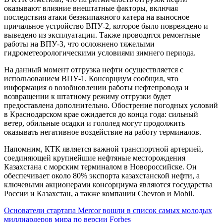
оказывают влияние внештатные факторы, включая
последствия атаки безэкипажного катера на выносное
причальное устройство ВПУ-2, которое было повреждено и
выведено из эксплуатации. Также проводятся ремонтные
работы на ВПУ-3, что осложнено тяжелыми
гидрометеорологическими условиями зимнего периода.
На данный момент отгрузка нефти осуществляется с
использованием ВПУ-1. Консорциум сообщил, что
информация о возобновлении работы нефтепровода и
возвращении к штатному режиму отгрузки будет
предоставлена дополнительно. Обострение погодных условий
в Краснодарском крае ожидается до конца года: сильный
ветер, обильные осадки и гололед могут продолжить
оказывать негативное воздействие на работу терминалов.
Напомним, КТК является важной транспортной артерией,
соединяющей крупнейшие нефтяные месторождения
Казахстана с морским терминалом в Новороссийске. Он
обеспечивает около 80% экспорта казахстанской нефти, а
ключевыми акционерами консорциума являются государства
России и Казахстан, а также компании Chevron и Mobil.
Навигация
Основатели стартапа Mercor вошли в список самых молодых
миллиардеров мира по версии Forbes