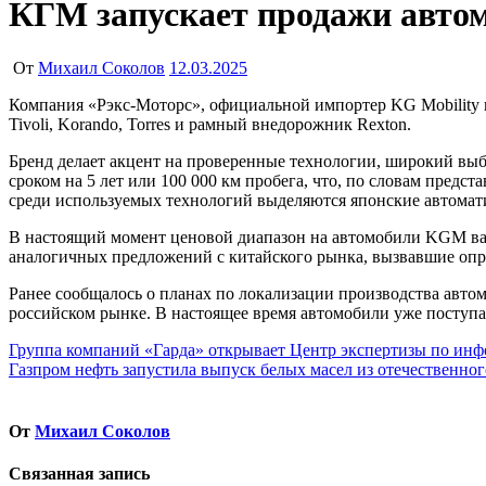
КГМ запускает продажи автомо
От
Михаил Соколов
12.03.2025
Компания «Рэкс-Моторс», официальной импортер KG Mobility в России, объявила о старте продаж автомобилей под брендом KGM. Модельный ряд включает четыре автомобиля: кроссоверы
Tivoli, Korando, Torres и рамный внедорожник Rexton.
Бренд делает акцент на проверенные технологии, широкий выб
сроком на 5 лет или 100 000 км пробега, что, по словам предс
среди используемых технологий выделяются японские автомати
В настоящий момент ценовой диапазон на автомобили KGM варьи
аналогичных предложений с китайского рынка, вызвавшие опр
Ранее сообщалось о планах по локализации производства авто
российском рынке. В настоящее время автомобили уже поступа
Навигация
Группа компаний «Гарда» открывает Центр экспертизы по ин
Газпром нефть запустила выпуск белых масел из отечественног
по
записям
От
Михаил Соколов
Связанная запись