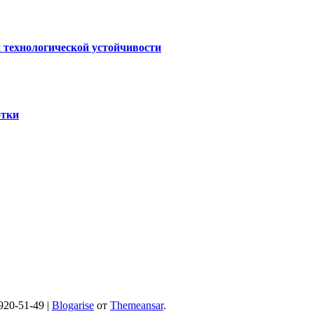
 технологической устойчивости
отки
920-51-49
|
Blogarise
от
Themeansar
.