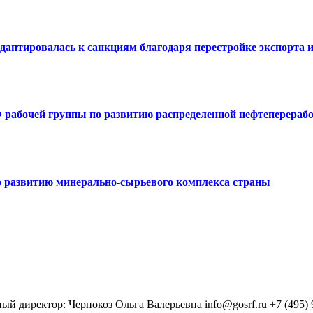
аптировалась к санкциям благодаря перестройке экспорта и
 рабочей группы по развитию распределенной нефтеперераб
 развитию минерально-сырьевого комплекса страны
 директор: Чернокоз Ольга Валерьевна info@gosrf.ru +7 (495) 