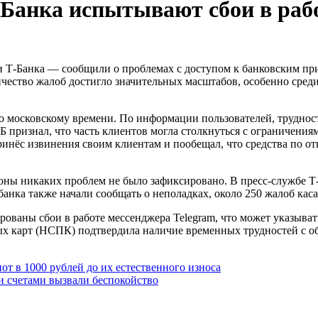
-Банка испытывают сбои в ра
чество жалоб достигло значительных масштабов, особенно среди
по московскому времени. По информации пользователей, труднос
признал, что часть клиентов могла столкнуться с ограничениями
инёс извинения своим клиентам и пообещал, что средства по о
роны никаких проблем не было зафиксировано. В пресс-службе 
банка также начали сообщать о неполадках, около 250 жалоб ка
ваны сбои в работе мессенджера Telegram, что может указыват
ых карт (НСПК) подтвердила наличие временных трудностей с о
т в 1000 рублей до их естественного износа
и счетами вызвали беспокойство