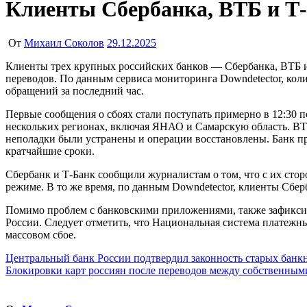
Клиенты Сбербанка, ВТБ и Т
От
Михаил Соколов
29.12.2025
Клиенты трех крупных российских банков — Сбербанка, ВТБ и Т-Банка — сообщили о проблемах с доступом к банковским приложениям, что выразилось в трудностях с проведением
переводов. По данным сервиса мониторинга Downdetector, коли
обращений за последний час.
Первые сообщения о сбоях стали поступать примерно в 12:30 
нескольких регионах, включая ЯНАО и Самарскую область. ВТБ 
неполадки были устранены и операции восстановлены. Банк пр
кратчайшие сроки.
Сбербанк и Т-Банк сообщили журналистам о том, что с их сто
режиме. В то же время, по данным Downdetector, клиенты Сбер
Помимо проблем с банковскими приложениями, также зафиксиро
России. Следует отметить, что Национальная система платежн
массовом сбое.
Навигация
Центральный банк России подтвердил законность старых банкно
Блокировки карт россиян после переводов между собственным
по
записям