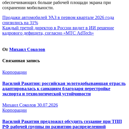
обеспечивающих больше рабочей площади экрана при
сохранении мобильности.
Навигация
Продажи автомобилей УАЗ в первом квартале 2026 года
снизились на 31%
по
Каждый третий директор в России видит в ИИ решение
записям
кадрового дефицита, согласно «МТС AdTech»
От
Михаил Соколов
Связанная запись
Корпорации
Василий Ракитин: российская золотодобывающая отрасль
адаптировалась к санкциям благодаря перестройке
экспорта и технологической устойчивости
Михаил Соколов
30.07.2026
Корпорации
Василий Ракитин предложил обсудить создание при ТПП
РФ рабочей группы по развитию распределенной