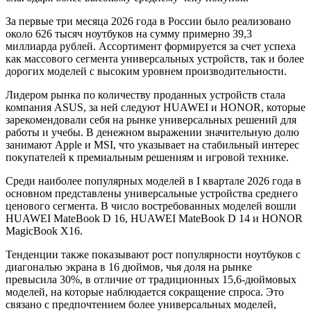
За первые три месяца 2026 года в России было реализовано
около 626 тысяч ноутбуков на сумму примерно 39,3
миллиарда рублей. Ассортимент формируется за счет успеха
как массового сегмента универсальных устройств, так и более
дорогих моделей с высоким уровнем производительности.
Лидером рынка по количеству проданных устройств стала
компания ASUS, за ней следуют HUAWEI и HONOR, которые
зарекомендовали себя на рынке универсальных решений для
работы и учебы. В денежном выражении значительную долю
занимают Apple и MSI, что указывает на стабильный интерес
покупателей к премиальным решениям и игровой технике.
Среди наиболее популярных моделей в I квартале 2026 года в
основном представлены универсальные устройства среднего
ценового сегмента. В число востребованных моделей вошли
HUAWEI MateBook D 16, HUAWEI MateBook D 14 и HONOR
MagicBook X16.
Тенденции также показывают рост популярности ноутбуков с
диагональю экрана в 16 дюймов, чья доля на рынке
превысила 30%, в отличие от традиционных 15,6-дюймовых
моделей, на которые наблюдается сокращение спроса. Это
связано с предпочтением более универсальных моделей,