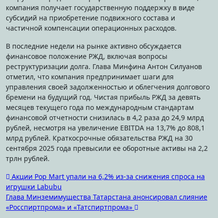
компания получает государственную поддержку в виде
субсидий на приобретение подвижного состава и
частичной компенсации операционных расходов.
В последние недели на рынке активно обсуждается
финансовое положение РЖД, включая вопросы
реструктуризации долга. Глава Минфина Антон Силуанов
отметил, что компания предпринимает шаги для
управления своей задолженностью и облегчения долгового
бремени на будущий год. Чистая прибыль РЖД за девять
месяцев текущего года по международным стандартам
финансовой отчетности снизилась в 4,2 раза до 24,9 млрд
рублей, несмотря на увеличение EBITDA на 13,7% до 808,1
млрд рублей. Краткосрочные обязательства РЖД на 30
сентября 2025 года превысили ее оборотные активы на 2,2
трлн рублей.
Навигация
Акции Pop Mart упали на 6,2% из-за снижения спроса на
игрушки Labubu
по
Глава Минземимущества Татарстана анонсировал слияние
записям
«Росспиртпрома» и «Татспиртпрома»