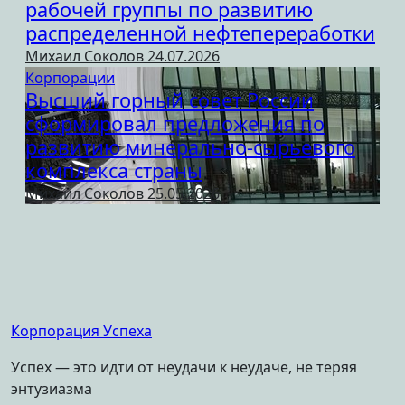
рабочей группы по развитию
распределенной нефтепереработки
Михаил Соколов
24.07.2026
Корпорации
Высший горный совет России
сформировал предложения по
развитию минерально-сырьевого
комплекса страны
Михаил Соколов
25.05.2026
Корпорация Успеха
Успех — это идти от неудачи к неудаче, не теряя
энтузиазма