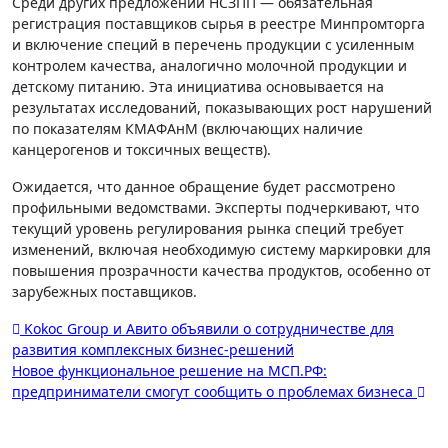
Среди других предложений НСЗПП — обязательная
регистрация поставщиков сырья в реестре Минпромторга
и включение специй в перечень продукции с усиленным
контролем качества, аналогично молочной продукции и
детскому питанию. Эта инициатива основывается на
результатах исследований, показывающих рост нарушений
по показателям КМАФАнМ (включающих наличие
канцерогенов и токсичных веществ).
Ожидается, что данное обращение будет рассмотрено
профильными ведомствами. Эксперты подчеркивают, что
текущий уровень регулирования рынка специй требует
изменений, включая необходимую систему маркировки для
повышения прозрачности качества продуктов, особенно от
зарубежных поставщиков.
Навигация
Kokoc Group и Авито объявили о сотрудничестве для
развития комплексных бизнес-решений
по
Новое функциональное решение на МСП.РФ:
записям
предприниматели смогут сообщить о проблемах бизнеса