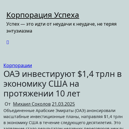
Перейти
к
Корпорация Успеха
содержимому
Успех — это идти от неудачи к неудаче, не теряя
энтузиазма
Корпорации
ОАЭ инвестируют $1,4 трлн в
экономику США на
протяжении 10 лет
От
Михаил Соколов
21.03.2025
Объединенные Арабские Эмираты (ОАЭ) анонсировали
масштабные инвестиционные планы, направляя $1,4 трлн
в экономику США в течение следующего десятилетия. Это
заявление стало результатом недавних переговоров между