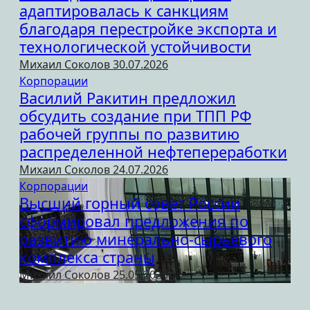
адаптировалась к санкциям
благодаря перестройке экспорта и
технологической устойчивости
Михаил Соколов
30.07.2026
Корпорации
Василий Ракитин предложил
обсудить создание при ТПП РФ
рабочей группы по развитию
распределенной нефтепереработки
Михаил Соколов
24.07.2026
Корпорации
Высший горный совет России
сформировал предложения по
развитию минерально-сырьевого
комплекса страны
Михаил Соколов
25.05.2026