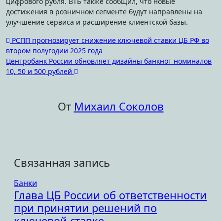
цифрового рубля. ВТБ также сообщил, что новые
достижения в розничном сегменте будут направлены на
улучшение сервиса и расширение клиентской базы.
Навигация
РСПП прогнозирует снижение ключевой ставки ЦБ РФ во
втором полугодии 2025 года
по
Центробанк России обновляет дизайны банкнот номиналов
записям
10, 50 и 500 рублей
От
Михаил Соколов
Связанная запись
Банки
Глава ЦБ России об ответственности
при принятии решений по
ключевой ставке