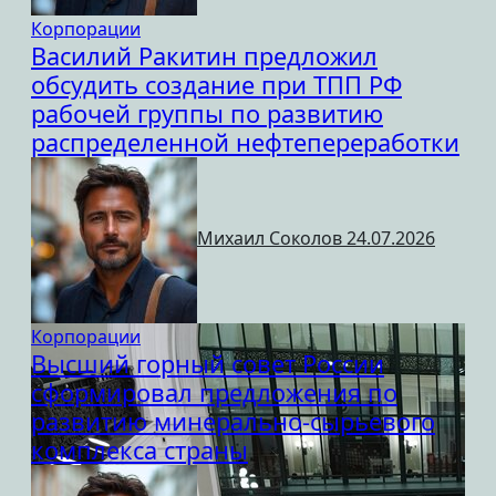
Корпорации
Василий Ракитин предложил
обсудить создание при ТПП РФ
рабочей группы по развитию
распределенной нефтепереработки
Михаил Соколов
24.07.2026
Корпорации
Высший горный совет России
сформировал предложения по
развитию минерально-сырьевого
комплекса страны