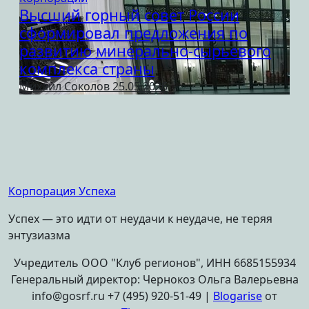
Высший горный совет России
сформировал предложения по
развитию минерально-сырьевого
комплекса страны
Михаил Соколов
25.05.2026
Корпорация Успеха
Успех — это идти от неудачи к неудаче, не теряя
энтузиазма
Учредитель ООО "Клуб регионов", ИНН 6685155934
Генеральный директор: Чернокоз Ольга Валерьевна
info@gosrf.ru +7 (495) 920-51-49
|
Blogarise
от