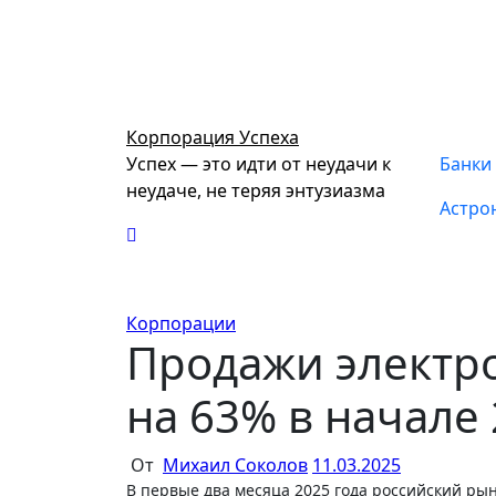
Перейти
к
содержимому
Корпорация Успеха
Успех — это идти от неудачи к
Банки
неудаче, не теряя энтузиазма
Астро
Корпорации
Продажи электр
на 63% в начале 
От
Михаил Соколов
11.03.2025
В первые два месяца 2025 года российский рынок электромобилей столкнулся с резким падением продаж на 63% по