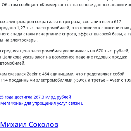
 Об этом сообщает «Коммерсантъ» на основе данных аналитич
х электрокаров сократился в три раза, составив всего 617
продано 1,27 тыс. электромобилей, что привело к снижению их 
ного спада стали исчерпание спроса, эффект высокой базы, а т
ы на электрокары.
о средняя цена электромобиля увеличилась на 670 тыс. рублей,
зы Целикова указывают на возможное падение годовых продаж
автомобилей.
ам оказался Zeekr с 464 единицами, что представляет собой
 114 проданными электромобилями (-59%), а третье – Avatr с 10
5 года достигла 267,3 млрд рублей
«МегаФона» для упрощения услуг связи
Михаил Соколов