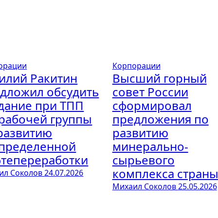
орации
Корпорации
илий Ракитин
Высший горный
дложил обсудить
совет России
дание при ТПП
сформировал
рабочей группы
предложения по
развитию
развитию
пределенной
минерально-
тепереработки
сырьевого
комплекса стран
ил Соколов
24.07.2026
Михаил Соколов
25.05.2026