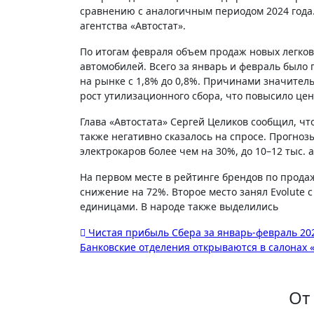
сравнению с аналогичным периодом 2024 года.
агентства «Автостат».
По итогам февраля объем продаж новых легковы
автомобилей. Всего за январь и февраль было 
на рынке с 1,8% до 0,8%. Причинами значитель
рост утилизационного сбора, что повысило цен
Глава «Автостата» Сергей Целиков сообщил, чт
также негативно сказалось на спросе. Прогно
электрокаров более чем на 30%, до 10–12 тыс. 
На первом месте в рейтинге брендов по продаж
снижение на 72%. Второе место занял Evolute с
единицами. В народе также выделились
Навигация
Чистая прибыль Сбера за январь-февраль 202
Банковские отделения открываются в салонах 
по
записям
От