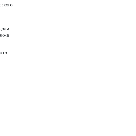
еского
доли
акже
 что
9