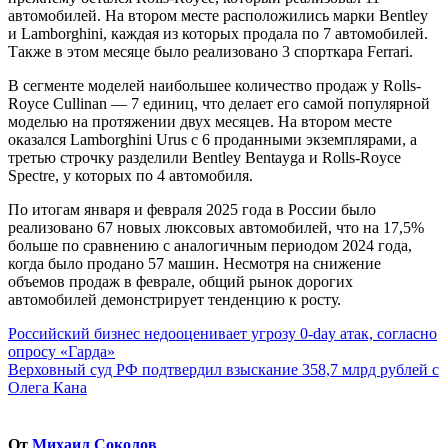
автомобилей. На втором месте расположились марки Bentley
и Lamborghini, каждая из которых продала по 7 автомобилей.
Также в этом месяце было реализовано 3 спорткара Ferrari.
В сегменте моделей наибольшее количество продаж у Rolls-
Royce Cullinan — 7 единиц, что делает его самой популярной
моделью на протяжении двух месяцев. На втором месте
оказался Lamborghini Urus с 6 проданными экземплярами, а
третью строчку разделили Bentley Bentayga и Rolls-Royce
Spectre, у которых по 4 автомобиля.
По итогам января и февраля 2025 года в России было
реализовано 67 новых люксовых автомобилей, что на 17,5%
больше по сравнению с аналогичным периодом 2024 года,
когда было продано 57 машин. Несмотря на снижение
объемов продаж в феврале, общий рынок дорогих
автомобилей демонстрирует тенденцию к росту.
Навигация
Российский бизнес недооценивает угрозу 0-day атак, согласно
опросу «Гарда»
по
Верховный суд РФ подтвердил взыскание 358,7 млрд рублей с
записям
Oлега Кана
От
Михаил Соколов