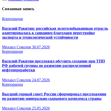
Связанная запись
Корпорации
Василий Ракитин: российская золотодобывающая отрасль
адаптировалась к санкциям благодаря перестройке
экспорта и технологической устойчивости
Михаил Соколов
30.07.2026
Корпорации
Василий Ракитин предложил обсудить создание при ТПП
РФ рабочей группы по развитию распределенной
нефтепереработки
Михаил Соколов
24.07.2026
Корпорации
Высший горный совет России сформировал предложения
по развитию минерально-сырьевого комплекса страны
Михаил Соколов
25.05.2026