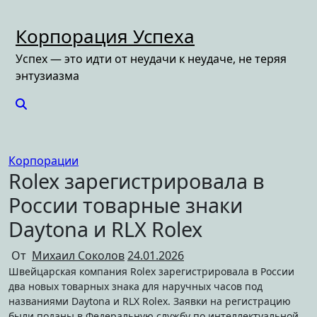
Перейти
к
Корпорация Успеха
содержимому
Успех — это идти от неудачи к неудаче, не теряя
энтузиазма
Корпорации
Rolex зарегистрировала в
России товарные знаки
Daytona и RLX Rolex
От
Михаил Соколов
24.01.2026
Швейцарская компания Rolex зарегистрировала в России
два новых товарных знака для наручных часов под
названиями Daytona и RLX Rolex. Заявки на регистрацию
были поданы в Федеральную службу по интеллектуальной