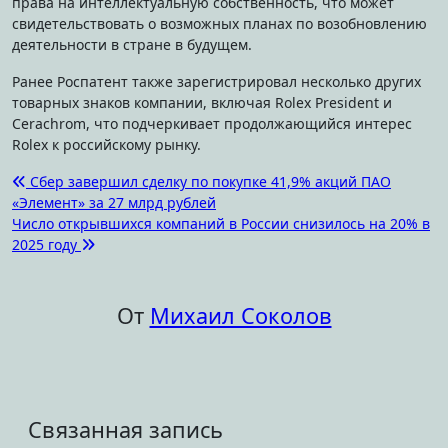
права на интеллектуальную собственность, что может
свидетельствовать о возможных планах по возобновлению
деятельности в стране в будущем.
Ранее Роспатент также зарегистрировал несколько других
товарных знаков компании, включая Rolex President и
Cerachrom, что подчеркивает продолжающийся интерес
Rolex к российскому рынку.
Навигация
Сбер завершил сделку по покупке 41,9% акций ПАО
«Элемент» за 27 млрд рублей
по
Число открывшихся компаний в России снизилось на 20% в
записям
2025 году
От
Михаил Соколов
Связанная запись