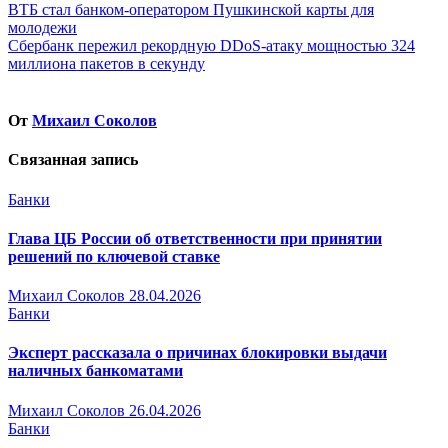
Навигация
ВТБ стал банком-оператором Пушкинской карты для
молодежи
по
Сбербанк пережил рекордную DDoS-атаку мощностью 324
записям
миллиона пакетов в секунду
От
Михаил Соколов
Связанная запись
Банки
Глава ЦБ России об ответственности при принятии
решений по ключевой ставке
Михаил Соколов
28.04.2026
Банки
Эксперт рассказала о причинах блокировки выдачи
наличных банкоматами
Михаил Соколов
26.04.2026
Банки