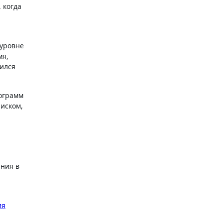
 когда
 уровне
мя,
ился
ограмм
риском,
ания в
ия