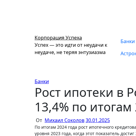
Перейти
к
содержимому
Корпорация Успеха
Банки
Успех — это идти от неудачи к
неудаче, не теряя энтузиазма
Астро
Банки
Рост ипотеки в 
13,4% по итогам 
От
Михаил Соколов
30.01.2025
По итогам 2024 года рост ипотечного кредитования в России составил 13,4%, что значительно ниже рекордного
уровня 2023 года, когда этот показатель дости