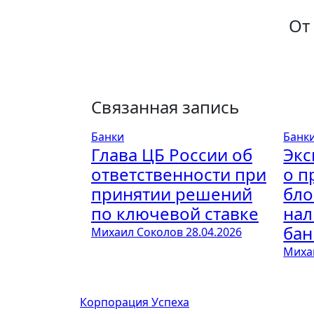
записям
От
Связанная запись
Банки
Банк
Глава ЦБ России об
Экс
ответственности при
о п
принятии решений
бло
по ключевой ставке
на
бан
Михаил Соколов
28.04.2026
Миха
Корпорация Успеха