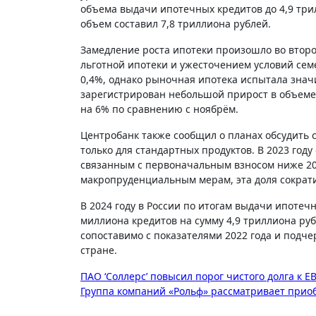
объема выдачи ипотечных кредитов до 4,9 трил
объем составил 7,8 триллиона рублей.
Замедление роста ипотеки произошло во второ
льготной ипотеки и ужесточением условий семе
0,4%, однако рыночная ипотека испытала знач
зарегистрирован небольшой прирост в объеме
на 6% по сравнению с ноябрём.
Центробанк также сообщил о планах обсудить
только для стандартных продуктов. В 2023 году
связанным с первоначальным взносом ниже 20
макропруденциальным мерам, эта доля сократи
В 2024 году в России по итогам выдачи ипотеч
миллиона кредитов на сумму 4,9 триллиона рубл
сопоставимо с показателями 2022 года и подч
стране.
Навигация
ПАО ‘Соллерс’ повысил порог чистого долга к 
Группа компаний «Рольф» рассматривает прио
по