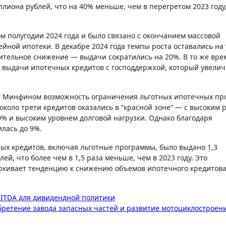
лиона рублей, что на 40% меньше, чем в перегретом 2023 году,
м полугодии 2024 года и было связано с окончанием массовой
йной ипотеки. В декабре 2024 года темпы роста оставались на
ительное снижение — выдачи сократились на 20%. В то же вре
 выдачи ипотечных кредитов с господдержкой, который увелич
 с Минфином возможность ограничения льготных ипотечных пр
 около трети кредитов оказались в “красной зоне” — с высоким 
% и высоким уровнем долговой нагрузки. Однако благодаря
лась до 9%.
ных кредитов, включая льготные программы, было выдано 1,3
ей, что более чем в 1,5 раза меньше, чем в 2023 году. Это
еркивает тенденцию к снижению объемов ипотечного кредитов
EBITDA для дивидендной политики
бретение завода запасных частей и развитие мотоциклостроен