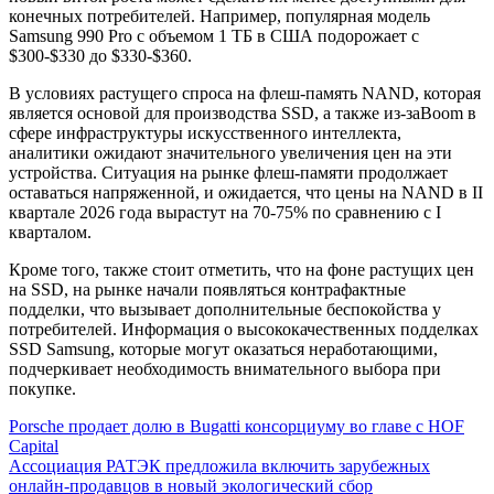
конечных потребителей. Например, популярная модель
Samsung 990 Pro с объемом 1 ТБ в США подорожает с
$300-$330 до $330-$360.
В условиях растущего спроса на флеш-память NAND, которая
является основой для производства SSD, а также из-заBoom в
сфере инфраструктуры искусственного интеллекта,
аналитики ожидают значительного увеличения цен на эти
устройства. Ситуация на рынке флеш-памяти продолжает
оставаться напряженной, и ожидается, что цены на NAND в II
квартале 2026 года вырастут на 70-75% по сравнению с I
кварталом.
Кроме того, также стоит отметить, что на фоне растущих цен
на SSD, на рынке начали появляться контрафактные
подделки, что вызывает дополнительные беспокойства у
потребителей. Информация о высококачественных подделках
SSD Samsung, которые могут оказаться неработающими,
подчеркивает необходимость внимательного выбора при
покупке.
Навигация
Porsche продает долю в Bugatti консорциуму во главе с HOF
Capital
по
Ассоциация РАТЭК предложила включить зарубежных
записям
онлайн-продавцов в новый экологический сбор