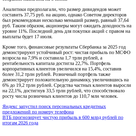
Аналитики предполагали, что размер дивидендов может
составить 37,75 руб. на акцию, однако Советом директоров
был рекомендован несколько меньший размер, равный 37,64
руб. Таким образом, акционеры могут ожидать доходность на
уровне 11%. Последний день для покупки акций с правом на
выплаты будет 17 июля.
Кроме того, финансовые результаты Сбербанка за 2025 год
демонстрируют устойчивый рост: чистая прибыль по МСФО
возросла на 7,9% и составила 1,7 трлн рублей, а
рентабельность капитала достигла 22,7%. Портфель
корпоративных клиентов увеличился на 15,4%, составив
более 31,2 трлн рублей. Розничный портфель также
демонстрирует положительную динамику, увеличившись на
6% до 19,2 трлн рублей. Средства частных клиентов выросли
на 22,1%, достигнув 33,5 трлн рублей, что способствовало
росту числа розничных клиентов до 110,7 млн человек.
Навигация
Яндекс запустил поиск персональных кредитных
предложений по номеру телефона
по
ВТБ прогнозирует чистую прибыль в 600 млрд рублей по
записям
итогам 2026 года