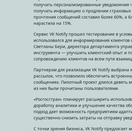
получать персонализированные уведомления че
получать информацию о продлении страховых п
прочтения сообщений составил более 60%, а бл
нарастила на 15%.
Сервис VK Notify прошел тестирование в услов
использовался для информирования клиентов о
Светланы Бери, директора департамента упра
инструмента — улучшить клиентский опыт и п
сопровождению клиентов на всем пути взаимод
Партнером для реализации VK Notify выбрана к
рассылок, что позволило обеспечить встроен
сообщениях. Пилотный проект длился девять м
из них были прочитаны пользователями.
«Росгосстрах» планирует расширить использова
доработку аналитики и улучшение качества об
подход дает возможность предприятиям адапт
существенно снизить затраты на отправку уве
С точки зрения бизнеса, VK Notify предлагае