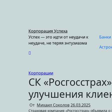
Перейти
к
содержимому
Корпорация Успеха
Успех — это идти от неудачи к
Банки
неудаче, не теряя энтузиазма
Астро
Корпорации
СК «Росгосстрах»
улучшения клие
От
Михаил Соколов
26.03.2025
Страховая компания «Росгосстрах» объявила о запуске нового сервиса VK Notify, который позволяет клиентам