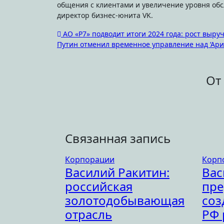
общения с клиентами и увеличение уровня обс
директор бизнес-юнита VK.
Навигация
АО «Р7» подводит итоги 2024 года: рост выру
Путин отменил временное управление над ‘Ари
по
записям
От
Связанная запись
Корпорации
Корп
Василий Ракитин:
Вас
российская
пре
золотодобывающая
соз
отрасль
РФ 