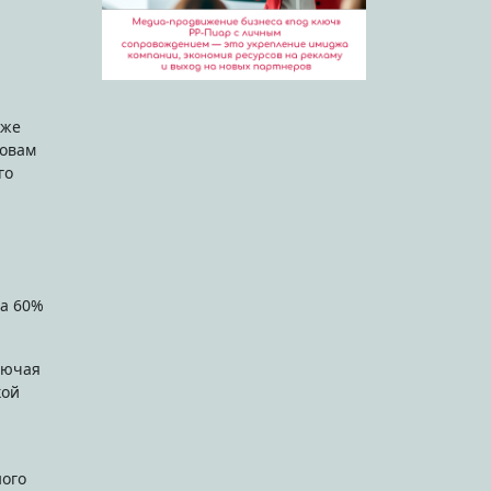
кже
ловам
го
 а 60%
лючая
кой
ного