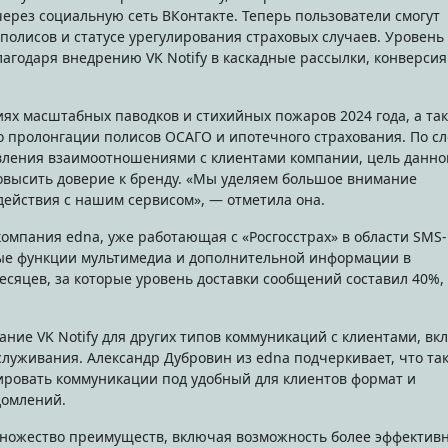
рез социальную сеть ВКонтакте. Теперь пользователи смогут
олисов и статусе урегулирования страховых случаев. Уровень
агодаря внедрению VK Notify в каскадные рассылки, конверсия
иях масштабных паводков и стихийных пожаров 2024 года, а та
 пролонгации полисов ОСАГО и ипотечного страхования. По с
вления взаимоотношениями с клиентами компании, цель данно
овысить доверие к бренду. «Мы уделяем большое внимание
ействия с нашим сервисом», — отметила она.
омпания edna, уже работающая с «Росгосстрах» в области SMS-
ные функции мультимедиа и дополнительной информации в
есяцев, за которые уровень доставки сообщений составил 40%,
ние VK Notify для других типов коммуникаций с клиентами, вк
служивания. Александр Дубровин из edna подчеркивает, что та
ировать коммуникации под удобный для клиентов формат и
домлений.
т множество преимуществ, включая возможность более эффектив