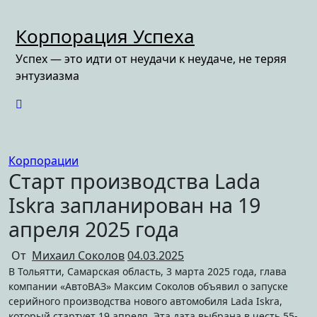
Перейти
к
Корпорация Успеха
содержимому
Успех — это идти от неудачи к неудаче, не теряя
энтузиазма
Корпорации
Старт производства Lada
Iskra запланирован на 19
апреля 2025 года
От
Михаил Соколов
04.03.2025
В Тольятти, Самарская область, 3 марта 2025 года, глава
компании «АвтоВАЗ» Максим Соколов объявил о запуске
серийного производства нового автомобиля Lada Iskra,
который стартует 19 апреля. Эта дата выбрана в честь 55-