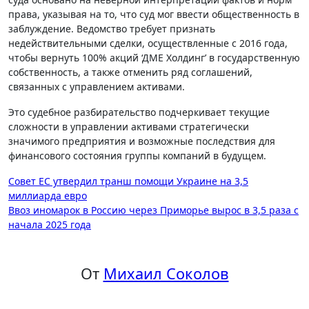
права, указывая на то, что суд мог ввести общественность в
заблуждение. Ведомство требует признать
недействительными сделки, осуществленные с 2016 года,
чтобы вернуть 100% акций ‘ДМЕ Холдинг’ в государственную
собственность, а также отменить ряд соглашений,
связанных с управлением активами.
Это судебное разбирательство подчеркивает текущие
сложности в управлении активами стратегически
значимого предприятия и возможные последствия для
финансового состояния группы компаний в будущем.
Навигация
Совет ЕС утвердил транш помощи Украине на 3,5
миллиарда евро
по
Ввоз иномарок в Россию через Приморье вырос в 3,5 раза с
записям
начала 2025 года
От
Михаил Соколов