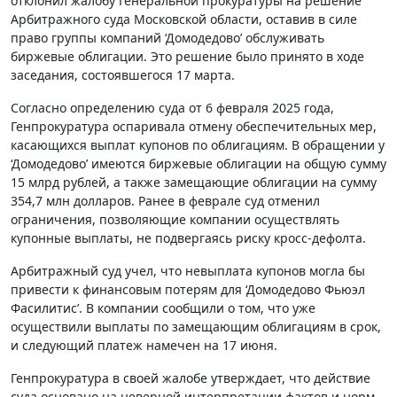
отклонил жалобу Генеральной прокуратуры на решение
Арбитражного суда Московской области, оставив в силе
право группы компаний ‘Домодедово’ обслуживать
биржевые облигации. Это решение было принято в ходе
заседания, состоявшегося 17 марта.
Согласно определению суда от 6 февраля 2025 года,
Генпрокуратура оспаривала отмену обеспечительных мер,
касающихся выплат купонов по облигациям. В обращении у
‘Домодедово’ имеются биржевые облигации на общую сумму
15 млрд рублей, а также замещающие облигации на сумму
354,7 млн долларов. Ранее в феврале суд отменил
ограничения, позволяющие компании осуществлять
купонные выплаты, не подвергаясь риску кросс-дефолта.
Арбитражный суд учел, что невыплата купонов могла бы
привести к финансовым потерям для ‘Домодедово Фьюэл
Фасилитис’. В компании сообщили о том, что уже
осуществили выплаты по замещающим облигациям в срок,
и следующий платеж намечен на 17 июня.
Генпрокуратура в своей жалобе утверждает, что действие
суда основано на неверной интерпретации фактов и норм