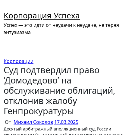
Перейти
к
Корпорация Успеха
содержимому
Успех — это идти от неудачи к неудаче, не теряя
энтузиазма
Корпорации
Суд подтвердил право
‘Домодедово’ на
обслуживание облигаций,
отклонив жалобу
Генпрокуратуры
От
Михаил Соколов
17.03.2025
Десятый арбитражный апелляционный суд России