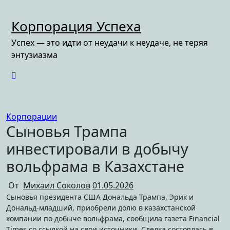
Перейти
к
Корпорация Успеха
содержимому
Успех — это идти от неудачи к неудаче, не теряя
энтузиазма
Корпорации
Сыновья Трампа
инвестировали в добычу
вольфрама в Казахстане
От
Михаил Соколов
01.05.2026
Сыновья президента США Дональда Трампа, Эрик и
Дональд-младший, приобрели долю в казахстанской
компании по добыче вольфрама, сообщила газета Financial
Times со ссылкой на свои источники. Сделка состоялась в