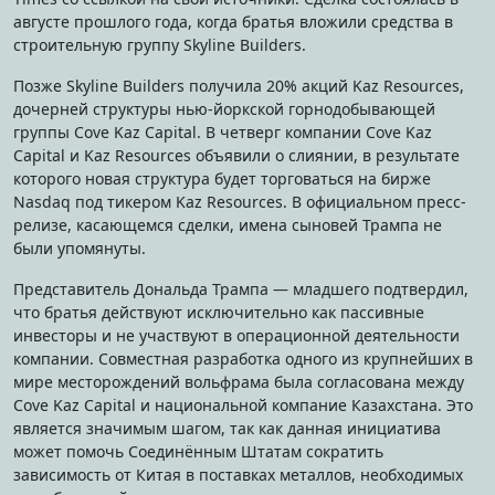
августе прошлого года, когда братья вложили средства в
строительную группу Skyline Builders.
Позже Skyline Builders получила 20% акций Kaz Resources,
дочерней структуры нью-йоркской горнодобывающей
группы Cove Kaz Capital. В четверг компании Cove Kaz
Capital и Kaz Resources объявили о слиянии, в результате
которого новая структура будет торговаться на бирже
Nasdaq под тикером Kaz Resources. В официальном пресс-
релизе, касающемся сделки, имена сыновей Трампа не
были упомянуты.
Представитель Дональда Трампа — младшего подтвердил,
что братья действуют исключительно как пассивные
инвесторы и не участвуют в операционной деятельности
компании. Совместная разработка одного из крупнейших в
мире месторождений вольфрама была согласована между
Cove Kaz Capital и национальной компание Казахстана. Это
является значимым шагом, так как данная инициатива
может помочь Соединённым Штатам сократить
зависимость от Китая в поставках металлов, необходимых