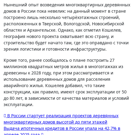
Нынешний опыт возведения многоквартирных деревянных
домов в России пока невелик: на данный момент в стране
построено лишь несколько четырёхэтажных строений,
расположенных в Тверской, Вологодской, Новосибирской
областях и Архангельске. Однако, как отметил Кошелев,
география нового проекта охватывает всю страну, и
строительство будет начато там, где это оправдано с точки
зрения логистики и готовности инфраструктуры.
Кроме того, ранее сообщалось о плане построить 27
миллионов квадратных метров жилья в многоэтажках из
древесины к 2028 году, при этом рассматривается и
использование деревянных домов для расселения
аварийного жилья. Кошелев добавил, что такие
конструкции, как правило, имеют срок эксплуатации от 50
до 80 лет, в зависимости от качества материалов и условий
эксплуатации.
Навигация
В России стартует реализация проектов деревянных
многоквартирных домов высотой до пяти этажей
по
Выдача ипотечных кредитов в России упала на 42,7% в
записям
апреле 2025 года