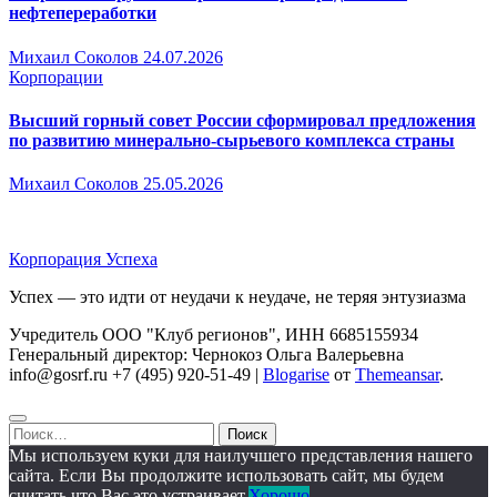
нефтепереработки
Михаил Соколов
24.07.2026
Корпорации
Высший горный совет России сформировал предложения
по развитию минерально-сырьевого комплекса страны
Михаил Соколов
25.05.2026
Корпорация Успеха
Успех — это идти от неудачи к неудаче, не теряя энтузиазма
Учредитель ООО "Клуб регионов", ИНН 6685155934
Генеральный директор: Чернокоз Ольга Валерьевна
info@gosrf.ru +7 (495) 920-51-49
|
Blogarise
от
Themeansar
.
Найти:
Мы используем куки для наилучшего представления нашего
сайта. Если Вы продолжите использовать сайт, мы будем
считать что Вас это устраивает.
Хорошо