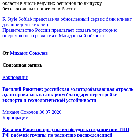
области в числе ведущих регионов по выпуску
безалкогольных напитков в России.
Навигация
R-Style Softlab представила обновленный сервис банк-клиент
для юридических лиц
по
Правительство России предлагает создать территорию
записям
опережающего развития в Магаданской области
От
Михаил Соколов
Связанная запись
Корпорации
Василий Ракитин: российская золотодобывающая отрасль
адаптировалась к санкциям благодаря перестройке
экспорта и технологической устойчивости
Михаил Соколов
30.07.2026
Корпорации
Василий Ракитин предложил обсудить создание при ТПП
РФ рабочей группы по развитию распределенной