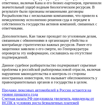
ответчики, включая Кана и его бизнес-партнеров, причинили
значительный ущерб водным биологическим ресурсам. В
результате были признаны незаконными договоры
Росрыболовства с несколькими компаниями, что привело к
немедленному исполнению решения суда и передаче в
собственность государства активов компаний, связанных с
ответчиками.
Дополнительно, Кан также проходит по уголовным делам,
связанным с обвинениями в организации убийства и
контрабанде стратегически важных ресурсов. Ранее его
защитники заявляли о его смерти, но Генпрокуратура
опровергла эту информацию, сославшись на отсутствие
подтверждений.
Данное судебное разбирательство подчеркивает серьезные
проблемы в российской рыбопромысловой отрасли, включая
нарушения законодательства и контроль со стороны
иностранных инвесторов, что вызывает обеспокоенность у
правоохранительных органов и государства в целом.
Навигация
Продажи люксовых автомобилей в России остаются на
уровне прошлого года
по
Счетная палата РФ предложила увеличить дивиденды от
записям
НСПК в условиях роста безналичных платежей