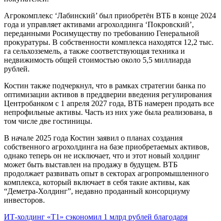
Агрокомплекс ‘Лабинский’ был приобретён ВТБ в конце 2024
года и управляет активами агрохолдинга ‘Покровский’,
переданными Росимуществу по требованию Генеральной
прокуратуры. В собственности комплекса находятся 12,2 тыс.
га сельхозземель, а также соответствующая техника и
недвижимость общей стоимостью около 5,5 миллиарда
рублей.
Костин также подчеркнул, что в рамках стратегии банка по
оптимизации активов в преддверии введения регулирования
Центробанком с 1 апреля 2027 года, ВТБ намерен продать все
непрофильные активы. Часть из них уже была реализована, в
том числе две гостиницы.
В начале 2025 года Костин заявил о планах создания
собственного агрохолдинга на базе приобретаемых активов,
однако теперь он не исключает, что и этот новый холдинг
может быть выставлен на продажу в будущем. ВТБ
продолжает развивать опыт в секторах агропромышленного
комплекса, который включает в себя такие активы, как
“Деметра-Холдинг”, недавно проданный консорциуму
инвесторов.
Навигация
ИТ-холдинг «Т1» сэкономил 1 млрд рублей благодаря