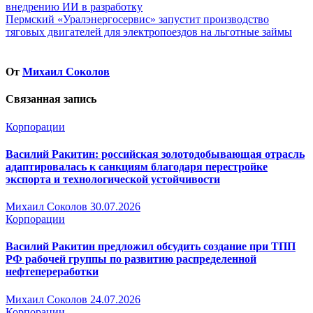
внедрению ИИ в разработку
по
Пермский «Уралэнергосервис» запустит производство
записям
тяговых двигателей для электропоездов на льготные займы
От
Михаил Соколов
Связанная запись
Корпорации
Василий Ракитин: российская золотодобывающая отрасль
адаптировалась к санкциям благодаря перестройке
экспорта и технологической устойчивости
Михаил Соколов
30.07.2026
Корпорации
Василий Ракитин предложил обсудить создание при ТПП
РФ рабочей группы по развитию распределенной
нефтепереработки
Михаил Соколов
24.07.2026
Корпорации