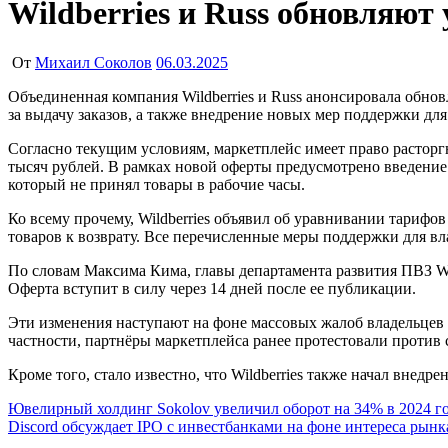
Wildberries и Russ обновляют
От
Михаил Соколов
06.03.2025
Объединенная компания Wildberries и Russ анонсировала обновление оферты для партнерских пунктов выдачи заказов (ПВЗ), которое предполагает пересмотр штрафов, уравнивание тарифов
за выдачу заказов, а также внедрение новых мер поддержки дл
Согласно текущим условиям, маркетплейс имеет право расторгн
тысяч рублей. В рамках новой оферты предусмотрено введение 
который не принял товары в рабочие часы.
Ко всему прочему, Wildberries объявил об уравнивании тарифов
товаров к возврату. Все перечисленные меры поддержки для вл
По словам Максима Кима, главы департамента развития ПВЗ Wil
Оферта вступит в силу через 14 дней после ее публикации.
Эти изменения наступают на фоне массовых жалоб владельцев 
частности, партнёры маркетплейса ранее протестовали против 
Кроме того, стало известно, что Wildberries также начал внед
Навигация
Ювелирный холдинг Sokolov увеличил оборот на 34% в 2024 го
Discord обсуждает IPO с инвестбанками на фоне интереса рынк
по