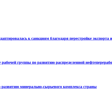
аптировалась к санкциям благодаря перестройке экспорта и
 рабочей группы по развитию распределенной нефтеперераб
 развитию минерально-сырьевого комплекса страны