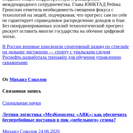
международного сотрудничества. Глава ЮНКТАД Ребека
Гринспан отметила необходимость смещения фокуса с
технологий на людей, подчеркивая, что прогресс сам по себе
не гарантирует справедливое распределение доходов и благ.
Без скоординированных усилий технологический прогресс
рискует оставить многие государства на обочине цифровой
эпохи.
Навигация
В России впервые присвоили спортивный разряд по стрельбе
на дальние дистанции — спорту с уральским следом
по
Роснефть разработала тренажёр для обучения управлению
записям
скважинами
От
Михаил Соколов
Связанная запись
Социальные науки
Летняя логистика «МедКомплекс «АВК»: как обеспечить
бесперебойные поставки в пик «мебельного» сезона?
Михаил Соколов
24.06.2026