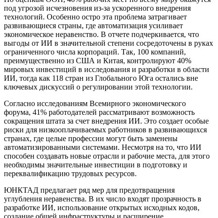
под угрозой исчезновения из-за ускоренного внедрения
технологий. Особенно остро эта проблема затрагивает
развивающиеся страны, где автоматизация усиливает
экономическое неравенство. В отчете подчеркивается, что
выгоды от ИИ в значительной степени сосредоточены в руках
ограниченного числа корпораций. Так, 100 компаний,
преимущественно из США и Китая, контролируют 40%
мировых инвестиций в исследования и разработки в области
ИИ, тогда как 118 стран из Глобального Юга остались вне
ключевых дискуссий о регулировании этой технологии.
Согласно исследованиям Всемирного экономического
форума, 41% работодателей рассматривают возможность
сокращения штата за счет внедрения ИИ. Это создает особые
риски для низкооплачиваемых работников в развивающихся
странах, где целые профессии могут быть заменены
автоматизированными системами. Несмотря на то, что ИИ
способен создавать новые отрасли и рабочие места, для этого
необходимы значительные инвестиции в подготовку и
переквалификацию трудовых ресурсов.
ЮНКТАД предлагает ряд мер для предотвращения
углубления неравенства. В их число входят прозрачность в
разработке ИИ, использование открытых исходных кодов,
создание общей инфраструктуры и расширение